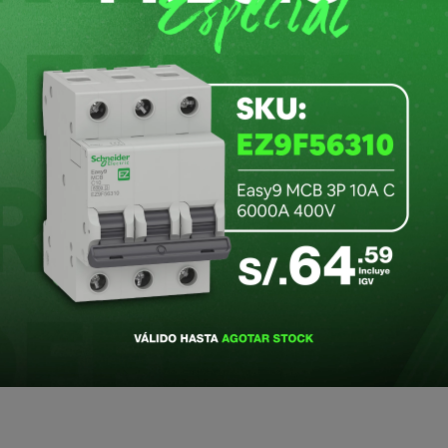
BTICINO
BTICINO
KO NARANJA
ENCHUFE PLANO 2P 15AMP.
ENCHUF
MOSAIC 077217
NG 2014DN Bticino
REVERS
Bticino
301055
Referencia
:
075301042
Referenci
S/
8
.
48
S/
16
.
GV Inc.
IGV Inc.
 al carrito
Agregar al carrito
A
 cotizador
Agregar al cotizador
Agre