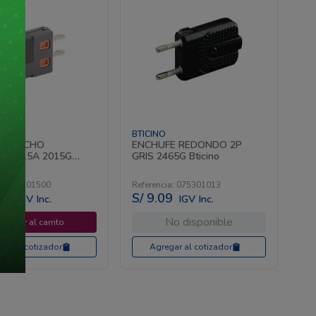
BTICINO
E MACHO
ENCHUFE REDONDO 2P
IBLE 15A 2015G
GRIS 2465G Bticino
a
:
075301500
Referencia
:
075301013
15
S/
9
.
09
IGV Inc.
IGV Inc.
No disponible
gregar al carrito
gar al cotizador
Agregar al cotizador