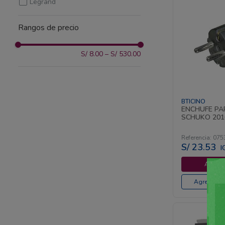
Legrand
10
.
interruptor
Rangos de precio
S/ 8.00
–
S/ 530.00
BTICINO
ENCHUFE PA
SCHUKO 2016
Referencia
:
075
S/
23
.
53
I
Agregar
Agregar al