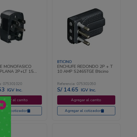
BTICINO
E MONOFASICO
ENCHUFE REDONDO 2P + T
 PLANA 2P+LT 15
10 AMP S2465TGE Bticino
28 Bticino
a
:
075301020
Referencia
:
075301050
53
S/
14
.
65
IGV Inc.
IGV Inc.
gregar al carrito
Agregar al carrito
gar al cotizador
Agregar al cotizador