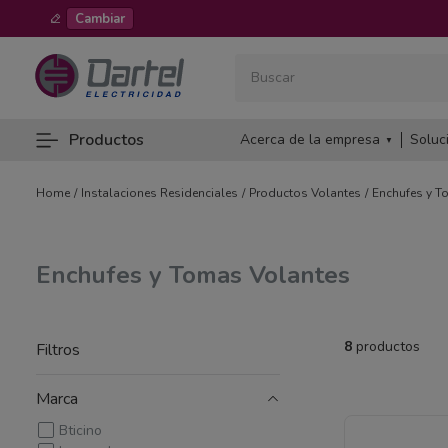
Cambiar
Buscar
TÉRMINOS MÁS BUSCADOS
Productos
Acerca de la empresa
Soluc
1
.
schneider
2
.
cable
Instalaciones Residenciales
Productos Volantes
Enchufes y T
3
.
interruptor termomagnetico
4
.
tablero
Enchufes y Tomas Volantes
5
.
contactor
6
.
interruptor automatico regulab
8
productos
Filtros
7
.
fnx
Marca
8
.
diferencial
Bticino
9
.
n2xoh