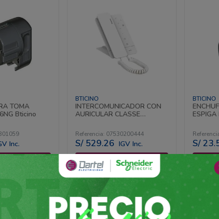
BTICINO
BTICINO
RA TOMA
INTERCOMUNICADOR CON
ENCHUF
NG Bticino
AURICULAR CLASSE
ESPIGA
100A16M 2 HILOS 344292
AMP. 20
Bticino
301059
Referencia
:
07530200444
Referenci
S/
529
.
26
S/
23
.
GV Inc.
IGV Inc.
 al carrito
Agregar al carrito
A
 cotizador
Agregar al cotizador
Agre