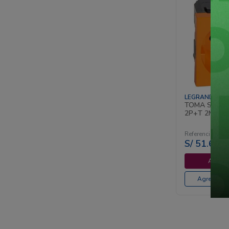
LEGRAND
TOMA SCHU
2P+T 2MOD 
Legrand
Referencia
:
075
S/
51
.
67
I
Agregar
Agregar al